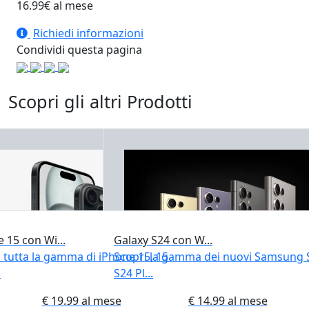
16.99
€ al mese
Richiedi informazioni
Condividi questa pagina
Scopri gli altri Prodotti
 15 con Wi...
Galaxy S24 con W...
 tutta la gamma di iPhone 15, 15
Scopri la gamma dei nuovi Samsung 
.
S24 Pl...
€ 19.99 al mese
€ 14.99 al mese