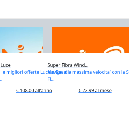
 Luce
Super Fibra Wind...
 le migliori offerte Luce e Gas di
Naviga alla massima velocita' con la 
..
Fi...
€ 108.00 all'anno
€ 22.99 al mese