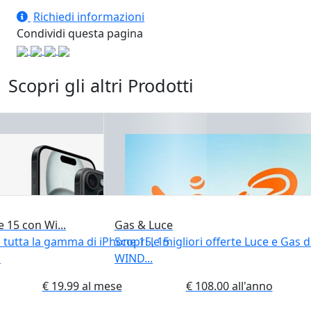
Richiedi informazioni
Condividi questa pagina
Scopri gli altri Prodotti
 15 con Wi...
Gas & Luce
 tutta la gamma di iPhone 15, 15
Scopri le migliori offerte Luce e Gas d
.
WIND...
€ 19.99 al mese
€ 108.00 all'anno