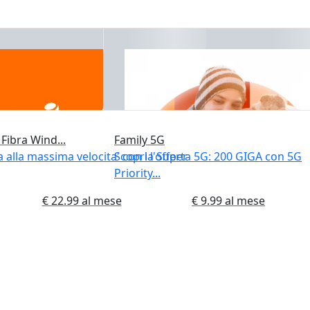
Fibra Wind...
Family 5G
 alla massima velocita' con la Super
Scopri l'offerta 5G: 200 GIGA con 5G
Priority...
€ 22.99 al mese
€ 9.99 al mese